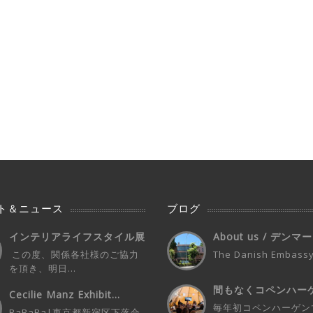
ト＆ニュース
ブログ
インテリアライフスタイル展
About us / デン
デンマークパビ...
イン...
この度、関係各社様のご協力
The Danish Embassy 
を頂き、明日...
間もなくコペンハー
Cecilie Manz Exhibit...
催！3days...
毎年初コペンハーゲン
BaBaBa|東京都新宿区下落合