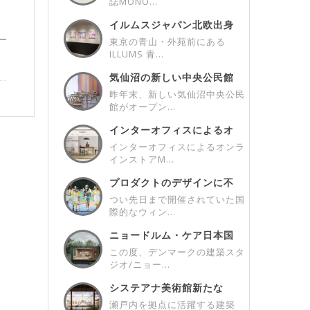
誌MONO...
イルムスジャパン北欧出身
アーティストとの...
東京の青山・外苑前にある
ILLUMS 青...
気仙沼の新しい中央公民館
/ New C...
昨年末、新しい気仙沼中央公民
館がオープン...
インターオフィスによるオ
ンラインストアM...
インターオフィスによるオンラ
インストアM...
プロダクトのデザインに不
可欠なユーザーさ...
つい先日まで開催されていた国
際的なウィン...
ニョードルム・ケア日本国
内初のプロジェク...
この度、デンマークの建築スタ
ジオ/ニョー...
システアナ美術館新たな
「第4室」/ A ...
瀬戸内を拠点に活躍する建築