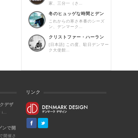
家、三分一（さ...
冬のヒュッゲな時間とデン
マークデザイン ...
これからの寒さ本番のシーズ
ン、デンマーク...
クリストファー・ハーラン
x駐日デンマーク...
[日本語] この度、駐日デンマー
ク大使館...
リンク
マークデザ
i...
ゲンで開
で開催さ