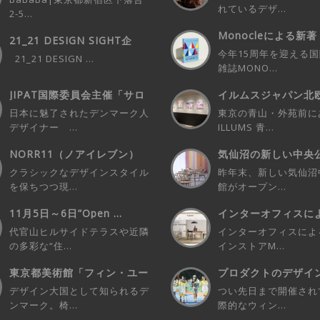
れているデザ...
2-5...
Monocleによる新著
21_21 DESIGN SIGHT企
Mon...
画...
今年15周年を迎える
21_21 DESIGN ...
雑誌MONO...
JIPAT国際委員会主催「サロ
イルムスジャパン北
ン・ド I...
ーティストとの...
日本に魅了されたデンマーク人
東京の青山・外苑前に
デザイナー ...
ILLUMS 青...
NORR11（ノアイレブン）
気仙沼の新しい中央公
POP-UP...
New C...
クラシックなデザインスタイル
昨年末、新しい気仙沼
を保ちつつ現...
館がオープン...
11月5日～6日”Open ...
インターオフィスに
ラインストアM...
代官山ヒルサイドテラスや近隣
インターオフィスによ
の多彩な“住...
インストアM...
東京都美術館「フィン・ユー
プロダクトのデザイ
ルとデンマーク...
欠なユーザーさ...
デザイン大国として知られるデ
つい先日まで開催され
ンマーク。椅...
際的なウィン...