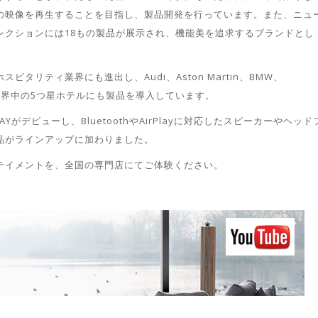
の映像を再生することを目指し、製品開発を行っています。また、ニュ
レクションには
18
もの製品が展示され、機能美を追求するブランドとし
ホスピタリティ業界にも進出し、
Audi
、
Aston Martin
、
BMW
、
世界中の
5
つ星ホテルにも製品を導入しています。
AY
がデビューし、
Bluetooth
や
AirPlay
に対応したスピーカーやヘッド
品がラインアップに加わりました。
テイメントを、全国の専門店にてご体験ください。