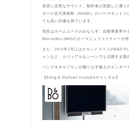
原音に忠実なサウンド、制作者が意図した通り
ヨーク近代美術館（
MoMA
）のパーマネントコ
ても高い評価を得ています。
現在はホームユースのみならず、自動車業界や
Mercedes-AMG
のカーマニュファクチャーや
また、
2012
年
2
月にはセカンドラインの
B&O PL
ォンなど、カジュアルなシーンでも活躍する製
バング＆オルフセンが織りなす極上のエンター
【Bang & Olufsen Youtubeチャンネル】