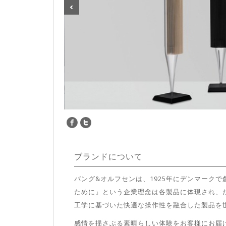
ブランドについて
バング
&
オルフセンは、
1925
年にデンマークで
ために』という企業理念は各製品に体現され、
工学に基づいた快適な操作性を融合した製品を
感情を揺さぶる素晴らしい体験をお客様にお届