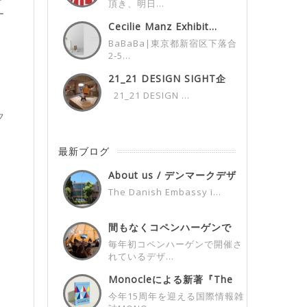
頂き、明日...
ー
Cecilie Manz Exhibit...
BaBaBa|東京都新宿区下落合
2-5...
21_21 DESIGN SIGHT企
画...
21_21 DESIGN ...
フ
最新ブログ
About us / デンマークデザ
イン...
The Danish Embassy i...
間もなくコペンハーゲンで
開催！3days...
毎年初コペンハーゲンで開催さ
れているデザ...
Monocleによる新著『The
Mon...
今年15周年を迎える国際情報雑