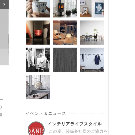
の
イベント＆ニュース
間
インテリアライフスタイル
展デンマークパビ...
この度、関係各社様のご協力を
く