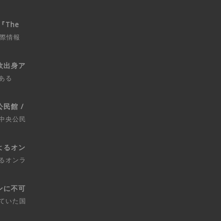
『The
国際情報
欧出身ア
ある
民館 /
中央公民
よるオン
るオンラ
ンに不可
ていた国