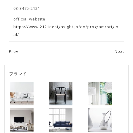
03-3475-2121
official website
https://www.2121designsight.jp/en/program/origin
al/
Prev
Next
Post navigation
ブランド