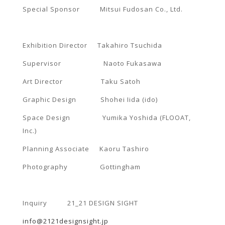
Special Sponsor Mitsui Fudosan Co., Ltd.
Exhibition Director Takahiro Tsuchida
Supervisor Naoto Fukasawa
Art Director Taku Satoh
Graphic Design Shohei Iida (ido)
Space Design Yumika Yoshida (FLOOAT,
Inc.)
Planning Associate Kaoru Tashiro
Photography Gottingham
Inquiry 21_21 DESIGN SIGHT
info@2121designsight.jp