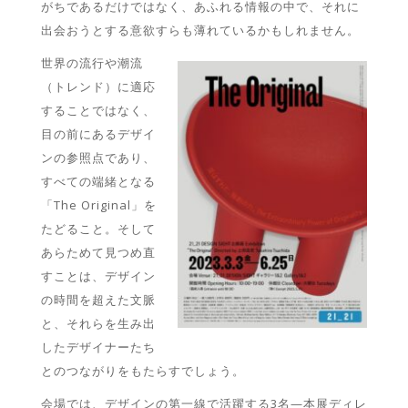
がちであるだけではなく、あふれる情報の中で、それに
出会おうとする意欲すらも薄れているかもしれません。
世界の流行や潮流
（トレンド）に適応
することではなく、
目の前にあるデザイ
ンの参照点であり、
すべての端緒となる
「The Original」を
たどること。そして
あらためて見つめ直
すことは、デザイン
の時間を超えた文脈
と、それらを生み出
したデザイナーたち
とのつながりをもたらすでしょう。
会場では、デザインの第一線で活躍する3名—本展ディレ