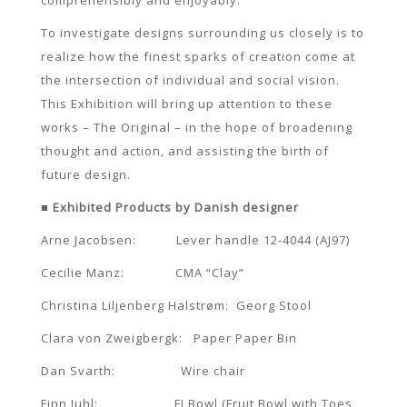
comprehensibly and enjoyably.
To investigate designs surrounding us closely is to
realize how the finest sparks of creation come at
the intersection of individual and social vision.
This Exhibition will bring up attention to these
works – The Original – in the hope of broadening
thought and action, and assisting the birth of
future design.
■ Exhibited Products by Danish designer
Arne Jacobsen: Lever handle 12-4044 (AJ97)
Cecilie Manz: CMA “Clay”
Christina Liljenberg Halstrøm: Georg Stool
Clara von Zweigbergk: Paper Paper Bin
Dan Svarth: Wire chair
Finn Juhl: FJ Bowl (Fruit Bowl with Toes,