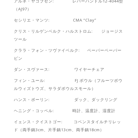
アルネ・ヤコブセン: レバーハンドル12-4044型
（AJ97）
セシリエ・マンツ: CMA “Clay”
クリス・リルゲンベルク・ハルストロム: ジョージス
ツール
クララ・フォン・ツヴァイベルク: ペーパーペーパー
ビン
ダン・スヴァース: ワイヤーチェア
フィン・ユール: FJ ボウル（フルーツボウ
ルウィズトウズ、サラダボウルスモール）
ハンス・ボーリン: ダック、ダックリング
ヘニング・コッペル: 時計、温度計、湿度計
イェンス・クイストゴー: コベンスタイルチリレッ
ド（両手鍋3cm、片手鍋13cm、両手鍋18cm）