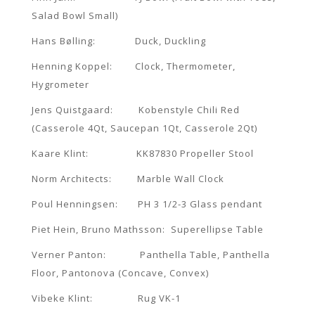
Salad Bowl Small)
Hans Bølling: Duck, Duckling
Henning Koppel: Clock, Thermometer,
Hygrometer
Jens Quistgaard: Kobenstyle Chili Red
(Casserole 4Qt, Saucepan 1Qt, Casserole 2Qt)
Kaare Klint: KK87830 Propeller Stool
Norm Architects: Marble Wall Clock
Poul Henningsen: PH 3 1/2-3 Glass pendant
Piet Hein, Bruno Mathsson: Superellipse Table
Verner Panton: Panthella Table, Panthella
Floor, Pantonova (Concave, Convex)
Vibeke Klint: Rug VK-1