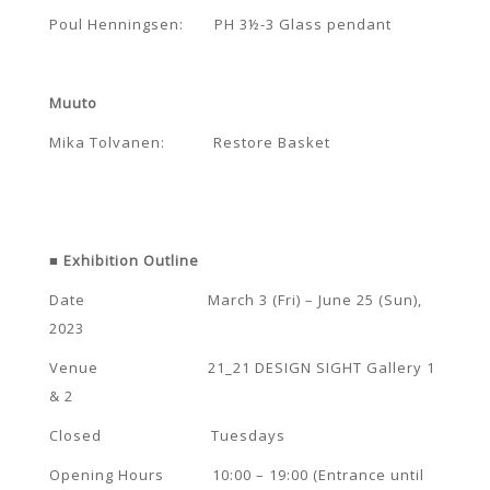
Poul Henningsen: PH 3½-3 Glass pendant
Muuto
Mika Tolvanen: Restore Basket
■ Exhibition Outline
Date March 3 (Fri) – June 25 (Sun),
2023
Venue 21_21 DESIGN SIGHT Gallery 1
& 2
Closed Tuesdays
Opening Hours 10:00 – 19:00 (Entrance until