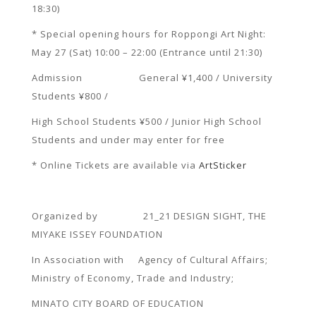
18:30)
* Special opening hours for Roppongi Art Night:
May 27 (Sat) 10:00 – 22:00 (Entrance until 21:30)
Admission General ¥1,400 / University
Students ¥800 /
High School Students ¥500 / Junior High School
Students and under may enter for free
* Online Tickets are available via
ArtSticker
Organized by 21_21 DESIGN SIGHT, THE
MIYAKE ISSEY FOUNDATION
In Association with Agency of Cultural Affairs;
Ministry of Economy, Trade and Industry;
MINATO CITY BOARD OF EDUCATION