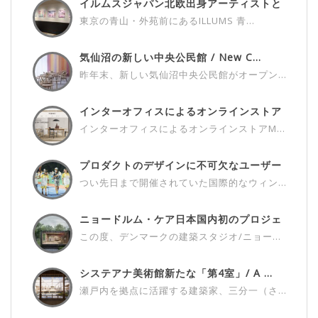
イルムスジャパン北欧出身アーティストと
の...
東京の青山・外苑前にあるILLUMS 青...
気仙沼の新しい中央公民館 / New C...
昨年末、新しい気仙沼中央公民館がオープン...
インターオフィスによるオンラインストア
M...
インターオフィスによるオンラインストアM...
プロダクトのデザインに不可欠なユーザー
さ...
つい先日まで開催されていた国際的なウィン...
ニョードルム・ケア日本国内初のプロジェ
ク...
この度、デンマークの建築スタジオ/ニョー...
システアナ美術館新たな「第4室」/ A ...
瀬戸内を拠点に活躍する建築家、三分一（さ...