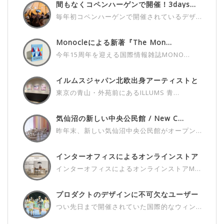
間もなくコペンハーゲンで開催！3days...
毎年初コペンハーゲンで開催されているデザ...
Monocleによる新著『The Mon...
今年15周年を迎える国際情報雑誌MONO...
イルムスジャパン北欧出身アーティストと
の...
東京の青山・外苑前にあるILLUMS 青...
気仙沼の新しい中央公民館 / New C...
昨年末、新しい気仙沼中央公民館がオープン...
インターオフィスによるオンラインストア
M...
インターオフィスによるオンラインストアM...
プロダクトのデザインに不可欠なユーザー
さ...
つい先日まで開催されていた国際的なウィン...