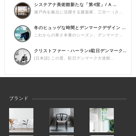
システアナ美術館新たな「第4室」/ A ...
瀬戸内を拠点に活躍する建築家、三分一（さ...
冬のヒュッゲな時間とデンマークデザイン ...
これからの寒さ本番のシーズン、デンマーク...
クリストファー・ハーランx駐日デンマーク...
[日本語] この度、駐日デンマーク大使館...
ブランド