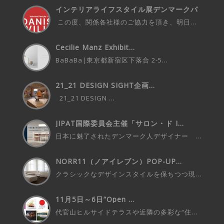
インテリアライフスタイル展デンマークパ
ビ...
この度、関係各社様のご協力を頂き、明日...
Cecilie Manz Exhibit...
BaBaBa|東京都新宿区下落合 2-5...
21_21 DESIGN SIGHT企画...
21_21 DESIGN ...
JIPAT国際委員会主催「サロン・ド I...
日本に魅了されたデンマーク人デザイナー ...
NORR11（ノアイレブン）POP-UP...
クラシックなデザインスタイルを保ちつつ現...
11月5日～6日”Open ...
代官山ヒルサイドテラスや近隣の多彩な“住...