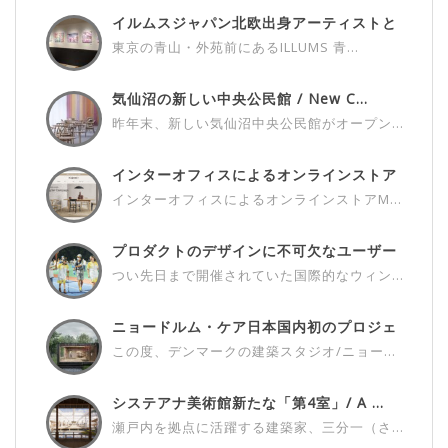
イルムスジャパン北欧出身アーティストと
の...
東京の青山・外苑前にあるILLUMS 青...
気仙沼の新しい中央公民館 / New C...
昨年末、新しい気仙沼中央公民館がオープン...
インターオフィスによるオンラインストア
M...
インターオフィスによるオンラインストアM...
プロダクトのデザインに不可欠なユーザー
さ...
つい先日まで開催されていた国際的なウィン...
ニョードルム・ケア日本国内初のプロジェ
ク...
この度、デンマークの建築スタジオ/ニョー...
システアナ美術館新たな「第4室」/ A ...
瀬戸内を拠点に活躍する建築家、三分一（さ...