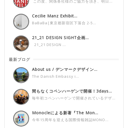
この度、関係各社様のご協力を頂き、明日...
Cecilie Manz Exhibit...
BaBaBa|東京都新宿区下落合 2-5...
21_21 DESIGN SIGHT企画...
21_21 DESIGN ...
最新ブログ
About us / デンマークデザイン...
The Danish Embassy i...
間もなくコペンハーゲンで開催！3days...
毎年初コペンハーゲンで開催されているデザ...
Monocleによる新著『The Mon...
今年15周年を迎える国際情報雑誌MONO...