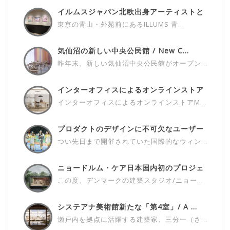
イルムスジャパン北欧出身アーティストと
の...
東京の青山・外苑前にあるILLUMS 青...
気仙沼の新しい中央公民館 / New C...
昨年末、新しい気仙沼中央公民館がオープン...
インターオフィスによるオンラインストア
M...
インターオフィスによるオンラインストアM...
プロダクトのデザインに不可欠なユーザー
さ...
つい先日まで開催されていた国際的なウィン...
ニョードルム・ケア日本国内初のプロジェ
ク...
この度、デンマークの建築スタジオ/ニョー...
システアナ美術館新たな「第4室」/ A ...
瀬戸内を拠点に活躍する建築家、三分一（さ...