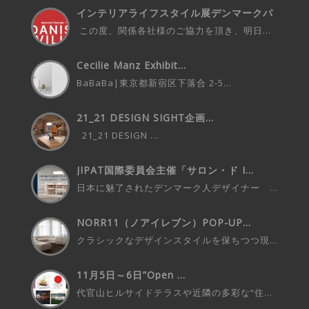
インテリアライフスタイル展デンマークパ
ビ...
この度、関係各社様のご協力を頂き、明日...
Cecilie Manz Exhibit...
BaBaBa|東京都新宿区下落合 2-5...
21_21 DESIGN SIGHT企画...
21_21 DESIGN ...
JIPAT国際委員会主催「サロン・ド I...
日本に魅了されたデンマーク人デザイナー ...
NORR11（ノアイレブン）POP-UP...
クラシックなデザインスタイルを保ちつつ現...
11月5日～6日”Open ...
代官山ヒルサイドテラスや近隣の多彩な“住...