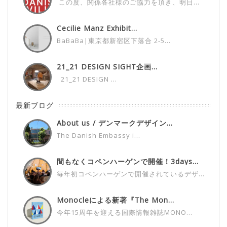
この度、関係各社様のご協力を頂き、明日...
Cecilie Manz Exhibit...
BaBaBa|東京都新宿区下落合 2-5...
21_21 DESIGN SIGHT企画...
21_21 DESIGN ...
最新ブログ
About us / デンマークデザイン...
The Danish Embassy i...
間もなくコペンハーゲンで開催！3days...
毎年初コペンハーゲンで開催されているデザ...
Monocleによる新著『The Mon...
今年15周年を迎える国際情報雑誌MONO...