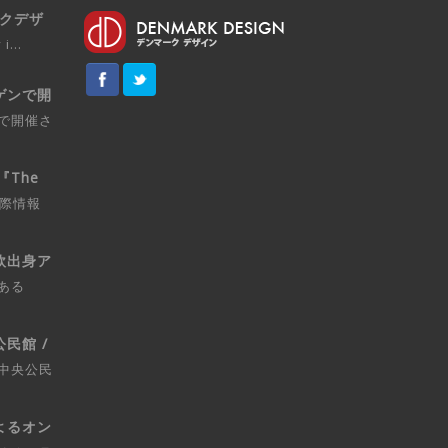
マークデザ
i...
ゲンで開
で開催さ
『The
国際情報
欧出身ア
ある
民館 /
中央公民
よるオン