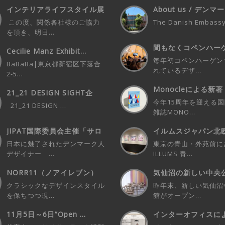
インテリアライフスタイル展
About us / デン
デンマークパビ...
イン...
この度、関係各社様のご協力
The Danish Embassy 
を頂き、明日...
間もなくコペンハー
Cecilie Manz Exhibit...
催！3days...
毎年初コペンハーゲン
BaBaBa|東京都新宿区下落合
れているデザ...
2-5...
Monocleによる新著
21_21 DESIGN SIGHT企
Mon...
画...
今年15周年を迎える
21_21 DESIGN ...
雑誌MONO...
JIPAT国際委員会主催「サロ
イルムスジャパン北
ン・ド I...
ーティストとの...
日本に魅了されたデンマーク人
東京の青山・外苑前に
デザイナー ...
ILLUMS 青...
NORR11（ノアイレブン）
気仙沼の新しい中央公
POP-UP...
New C...
クラシックなデザインスタイル
昨年末、新しい気仙沼
を保ちつつ現...
館がオープン...
11月5日～6日”Open ...
インターオフィスに
ラインストアM...