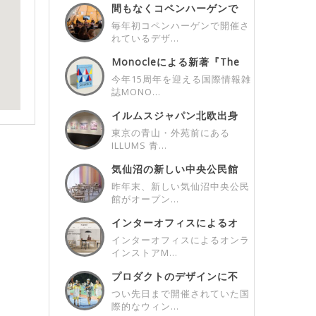
間もなくコペンハーゲンで
開催！3days...
毎年初コペンハーゲンで開催さ
れているデザ...
Monocleによる新著『The
Mon...
今年15周年を迎える国際情報雑
誌MONO...
イルムスジャパン北欧出身
アーティストとの...
東京の青山・外苑前にある
ILLUMS 青...
気仙沼の新しい中央公民館
/ New C...
昨年末、新しい気仙沼中央公民
館がオープン...
インターオフィスによるオ
ンラインストアM...
インターオフィスによるオンラ
インストアM...
プロダクトのデザインに不
可欠なユーザーさ...
つい先日まで開催されていた国
際的なウィン...