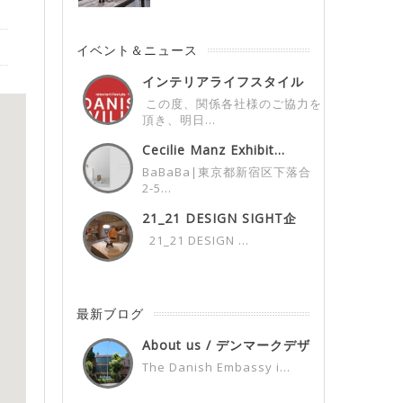
イベント＆ニュース
インテリアライフスタイル
展デンマークパビ...
この度、関係各社様のご協力を
頂き、明日...
Cecilie Manz Exhibit...
BaBaBa|東京都新宿区下落合
2-5...
21_21 DESIGN SIGHT企
画...
21_21 DESIGN ...
最新ブログ
About us / デンマークデザ
イン...
The Danish Embassy i...