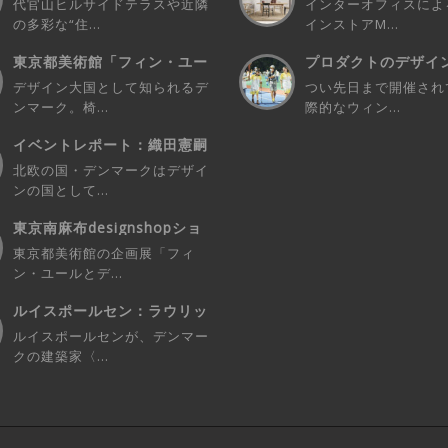
代官山ヒルサイドテラスや近隣
インターオフィスによ
の多彩な“住...
インストアM...
東京都美術館「フィン・ユー
プロダクトのデザイ
ルとデンマーク...
欠なユーザーさ...
デザイン大国として知られるデ
つい先日まで開催され
ンマーク。椅...
際的なウィン...
イベントレポート：織田憲嗣
氏「椅子のお話...
北欧の国・デンマークはデザイ
ンの国として...
東京南麻布designshopショ
ップイ...
東京都美術館の企画展「フィ
ン・ユールとデ...
ルイスポールセン：ラウリッ
ツェン の代表...
ルイスポールセンが、デンマー
クの建築家〈...