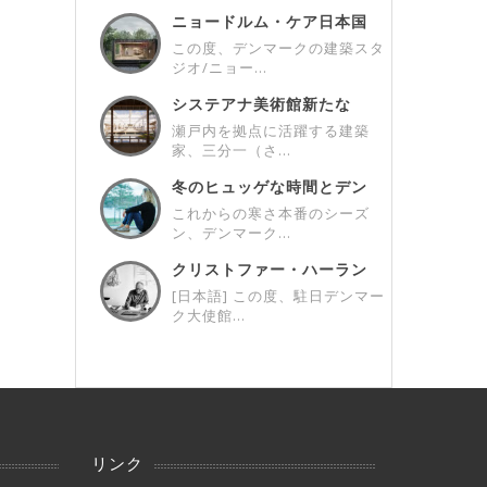
ニョードルム・ケア日本国
内初のプロジェク...
この度、デンマークの建築スタ
ジオ/ニョー...
システアナ美術館新たな
「第4室」/ A ...
瀬戸内を拠点に活躍する建築
家、三分一（さ...
冬のヒュッゲな時間とデン
マークデザイン ...
これからの寒さ本番のシーズ
ン、デンマーク...
クリストファー・ハーラン
x駐日デンマーク...
[日本語] この度、駐日デンマー
ク大使館...
リンク