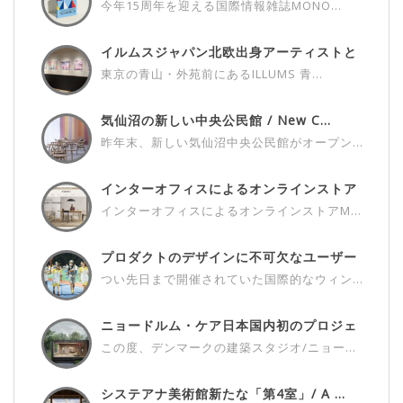
今年15周年を迎える国際情報雑誌MONO...
イルムスジャパン北欧出身アーティストと
の...
東京の青山・外苑前にあるILLUMS 青...
気仙沼の新しい中央公民館 / New C...
昨年末、新しい気仙沼中央公民館がオープン...
インターオフィスによるオンラインストア
M...
インターオフィスによるオンラインストアM...
プロダクトのデザインに不可欠なユーザー
さ...
つい先日まで開催されていた国際的なウィン...
ニョードルム・ケア日本国内初のプロジェ
ク...
この度、デンマークの建築スタジオ/ニョー...
システアナ美術館新たな「第4室」/ A ...