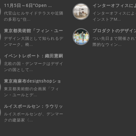
11月5日～6日”Open ...
インターオフィスに
ラインストアM...
代官山ヒルサイドテラスや近隣
インターオフィスによ
の多彩な“住...
インストアM...
東京都美術館「フィン・ユー
プロダクトのデザイ
ルとデンマーク...
欠なユーザーさ...
デザイン大国として知られるデ
つい先日まで開催され
ンマーク。椅...
際的なウィン...
イベントレポート：織田憲嗣
氏「椅子のお話...
北欧の国・デンマークはデザイ
ンの国として...
東京南麻布designshopショ
ップイ...
東京都美術館の企画展「フィ
ン・ユールとデ...
ルイスポールセン：ラウリッ
ツェン の代表...
ルイスポールセンが、デンマー
クの建築家〈...