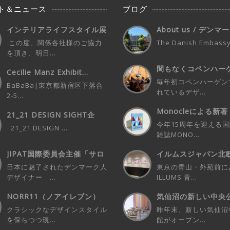
ト＆ニュース
ブログ
インテリアライフスタイル展
About us / デン
デンマークパビ...
イン...
この度、関係各社様のご協力
The Danish Embassy 
を頂き、明日...
間もなくコペンハー
Cecilie Manz Exhibit...
催！3days...
毎年初コペンハーゲン
BaBaBa|東京都新宿区下落合
れているデザ...
2-5...
Monocleによる新著
21_21 DESIGN SIGHT企
Mon...
画...
今年15周年を迎える
21_21 DESIGN ...
雑誌MONO...
JIPAT国際委員会主催「サロ
イルムスジャパン北
ン・ド I...
ーティストとの...
日本に魅了されたデンマーク人
東京の青山・外苑前に
デザイナー ...
ILLUMS 青...
NORR11（ノアイレブン）
気仙沼の新しい中央公
POP-UP...
New C...
クラシックなデザインスタイル
昨年末、新しい気仙沼
を保ちつつ現...
館がオープン...