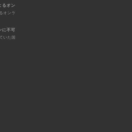
よるオン
るオンラ
ンに不可
ていた国