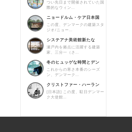
つい先日まで開催されていた国
際的なウィン...
ニョードルム・ケア日本国
内初のプロジェク...
この度、デンマークの建築スタ
ジオ/ニョー...
システアナ美術館新たな
「第4室」/ A ...
瀬戸内を拠点に活躍する建築
家、三分一（さ...
冬のヒュッゲな時間とデン
マークデザイン ...
これからの寒さ本番のシーズ
ン、デンマーク...
クリストファー・ハーラン
x駐日デンマーク...
[日本語] この度、駐日デンマー
ク大使館...