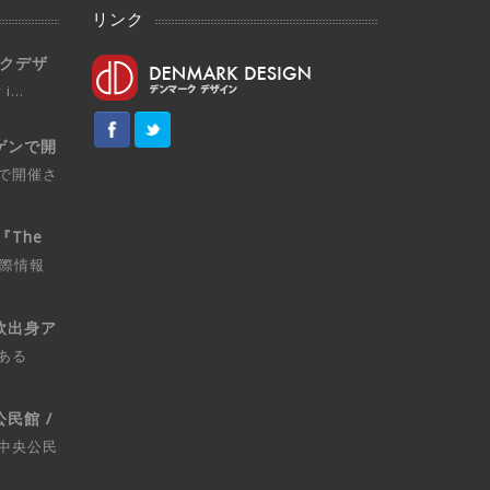
リンク
マークデザ
i...
ゲンで開
で開催さ
『The
国際情報
欧出身ア
ある
民館 /
中央公民