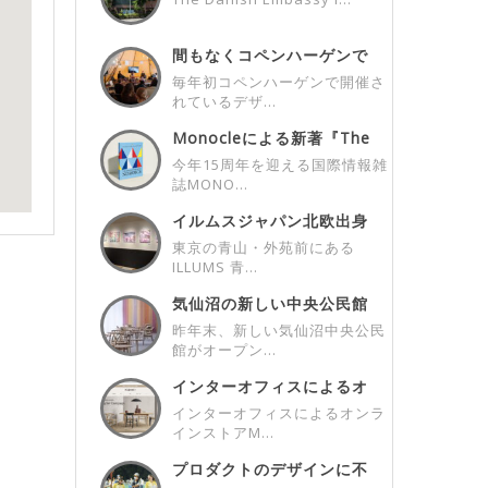
間もなくコペンハーゲンで
開催！3days...
毎年初コペンハーゲンで開催さ
れているデザ...
Monocleによる新著『The
Mon...
今年15周年を迎える国際情報雑
誌MONO...
イルムスジャパン北欧出身
アーティストとの...
東京の青山・外苑前にある
ILLUMS 青...
気仙沼の新しい中央公民館
/ New C...
昨年末、新しい気仙沼中央公民
館がオープン...
インターオフィスによるオ
ンラインストアM...
インターオフィスによるオンラ
インストアM...
プロダクトのデザインに不
可欠なユーザーさ...