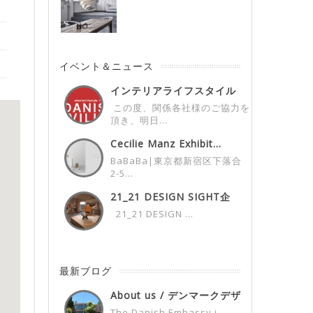
イベント＆ニュース
インテリアライフスタイル
展デンマークパビ...
この度、関係各社様のご協力を
頂き、明日...
Cecilie Manz Exhibit...
BaBaBa|東京都新宿区下落合
2-5...
21_21 DESIGN SIGHT企
画...
21_21 DESIGN ...
最新ブログ
About us / デンマークデザ
イン...
The Danish Embassy i...