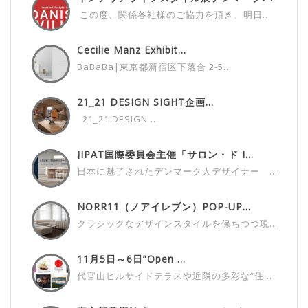
ビ...
この度、関係各社様のご協力を頂き、明日...
Cecilie Manz Exhibit...
BaBaBa|東京都新宿区下落合 2-5...
21_21 DESIGN SIGHT企画...
21_21 DESIGN ...
JIPAT国際委員会主催「サロン・ド I...
日本に魅了されたデンマーク人デザイナー ...
NORR11（ノアイレブン）POP-UP...
クラシックなデザインスタイルを保ちつつ現...
11月5日～6日”Open ...
代官山ヒルサイドテラスや近隣の多彩な“住...