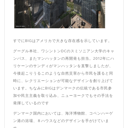
すでにBIGはアメリカで大きな存在感を示しています。
グーグル本社、ワシントンDCのスミソニアン大学のキャ
ンパス、またマンハッタンの再開発も担当。2012年にハ
リケーンのサンディがマンハッタンを直撃しましたが、
今後起こりうるこのような自然災害から市民を護ると同
時に、レクリエーションが可能なデザインを創り上げて
います。ちなみにBIGはデンマークの伝統である市民参
加や民主主義を取り込み、ニューヨークでもその手法を
発揮しているのです
デンマーク国内においては、海洋博物館、コペンハーゲ
ン港の浴場、８ハウスなどのデザインを手がけていま