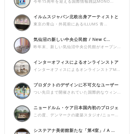
今年15周年を迎える国際情報雑誌MONO...
イルムスジャパン北欧出身アーティストと
の...
東京の青山・外苑前にあるILLUMS 青...
気仙沼の新しい中央公民館 / New C...
昨年末、新しい気仙沼中央公民館がオープン...
インターオフィスによるオンラインストア
M...
インターオフィスによるオンラインストアM...
プロダクトのデザインに不可欠なユーザー
さ...
つい先日まで開催されていた国際的なウィン...
ニョードルム・ケア日本国内初のプロジェ
ク...
この度、デンマークの建築スタジオ/ニョー...
システアナ美術館新たな「第4室」/ A ...