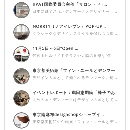
JIPAT国際委員会主催「サロン・ド I...
日本に魅了されたデンマーク人デザイナー ...
NORR11（ノアイレブン）POP-UP...
クラシックなデザインスタイルを保ちつつ現...
11月5日～6日”Open ...
代官山ヒルサイドテラスや近隣の多彩な“住...
東京都美術館「フィン・ユールとデンマー
ク...
デザイン大国として知られるデンマーク。椅...
イベントレポート：織田憲嗣氏「椅子のお
話...
北欧の国・デンマークはデザインの国として...
東京南麻布designshopショップイ...
東京都美術館の企画展「フィン・ユールとデ...