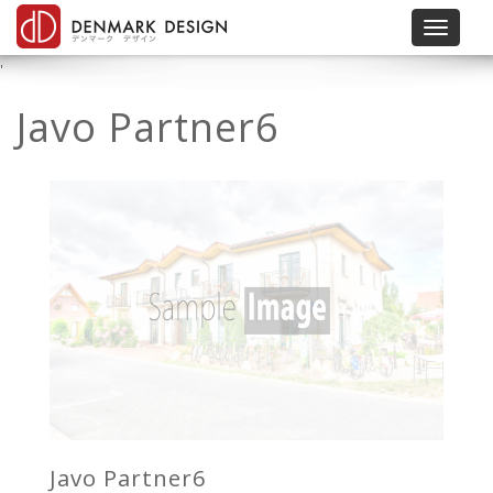
Toggle 
'
Javo Partner6
Javo Partner6