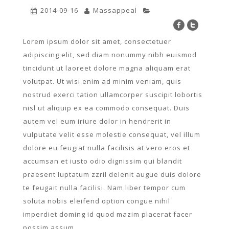
2014-09-16
Massappeal
Lorem ipsum dolor sit amet, consectetuer
adipiscing elit, sed diam nonummy nibh euismod
tincidunt ut laoreet dolore magna aliquam erat
volutpat. Ut wisi enim ad minim veniam, quis
nostrud exerci tation ullamcorper suscipit lobortis
nisl ut aliquip ex ea commodo consequat. Duis
autem vel eum iriure dolor in hendrerit in
vulputate velit esse molestie consequat, vel illum
dolore eu feugiat nulla facilisis at vero eros et
accumsan et iusto odio dignissim qui blandit
praesent luptatum zzril delenit augue duis dolore
te feugait nulla facilisi. Nam liber tempor cum
soluta nobis eleifend option congue nihil
imperdiet doming id quod mazim placerat facer
possim assum.