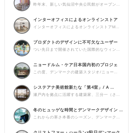
昨年末、新しい気仙沼中央公民館がオープン...
インターオフィスによるオンラインストア
M...
インターオフィスによるオンラインストアM...
プロダクトのデザインに不可欠なユーザー
さ...
つい先日まで開催されていた国際的なウィン...
ニョードルム・ケア日本国内初のプロジェ
ク...
この度、デンマークの建築スタジオ/ニョー...
システアナ美術館新たな「第4室」/ A ...
瀬戸内を拠点に活躍する建築家、三分一（さ...
冬のヒュッゲな時間とデンマークデザイン ...
これからの寒さ本番のシーズン、デンマーク...
クリストファー・ハーランx駐日デンマーク...