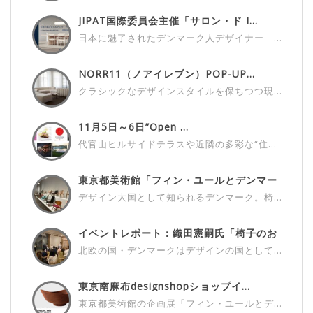
JIPAT国際委員会主催「サロン・ド I...
日本に魅了されたデンマーク人デザイナー ...
NORR11（ノアイレブン）POP-UP...
クラシックなデザインスタイルを保ちつつ現...
11月5日～6日”Open ...
代官山ヒルサイドテラスや近隣の多彩な“住...
東京都美術館「フィン・ユールとデンマー
ク...
デザイン大国として知られるデンマーク。椅...
イベントレポート：織田憲嗣氏「椅子のお
話...
北欧の国・デンマークはデザインの国として...
東京南麻布designshopショップイ...
東京都美術館の企画展「フィン・ユールとデ...