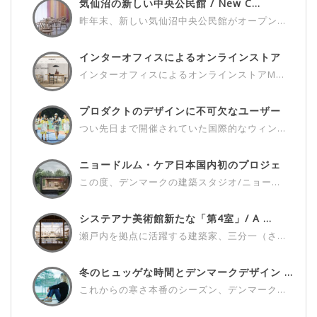
気仙沼の新しい中央公民館 / New C...
昨年末、新しい気仙沼中央公民館がオープン...
インターオフィスによるオンラインストア
M...
インターオフィスによるオンラインストアM...
プロダクトのデザインに不可欠なユーザー
さ...
つい先日まで開催されていた国際的なウィン...
ニョードルム・ケア日本国内初のプロジェ
ク...
この度、デンマークの建築スタジオ/ニョー...
システアナ美術館新たな「第4室」/ A ...
瀬戸内を拠点に活躍する建築家、三分一（さ...
冬のヒュッゲな時間とデンマークデザイン ...
これからの寒さ本番のシーズン、デンマーク...