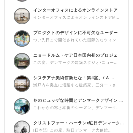
インターオフィスによるオンラインストア
M...
インターオフィスによるオンラインストアM...
プロダクトのデザインに不可欠なユーザー
さ...
つい先日まで開催されていた国際的なウィン...
ニョードルム・ケア日本国内初のプロジェ
ク...
この度、デンマークの建築スタジオ/ニョー...
システアナ美術館新たな「第4室」/ A ...
瀬戸内を拠点に活躍する建築家、三分一（さ...
冬のヒュッゲな時間とデンマークデザイン ...
これからの寒さ本番のシーズン、デンマーク...
クリストファー・ハーランx駐日デンマーク...
[日本語] この度、駐日デンマーク大使館...