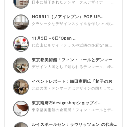
日本に魅了されたデンマーク人デザイナー ...
NORR11（ノアイレブン）POP-UP...
クラシックなデザインスタイルを保ちつつ現...
11月5日～6日”Open ...
代官山ヒルサイドテラスや近隣の多彩な“住...
東京都美術館「フィン・ユールとデンマー
ク...
デザイン大国として知られるデンマーク。椅...
イベントレポート：織田憲嗣氏「椅子のお
話...
北欧の国・デンマークはデザインの国として...
東京南麻布designshopショップイ...
東京都美術館の企画展「フィン・ユールとデ...
ルイスポールセン：ラウリッツェン の代表...