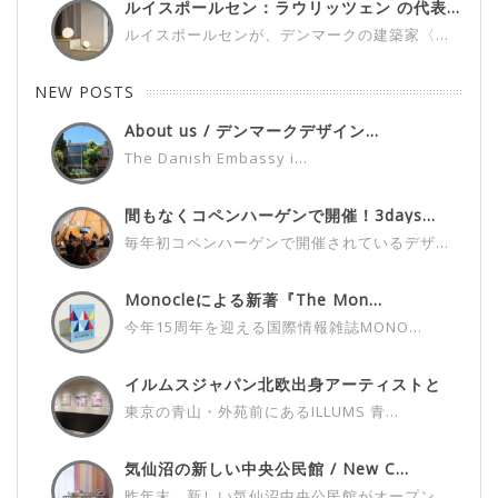
ルイスポールセン：ラウリッツェン の代表...
ルイスポールセンが、デンマークの建築家〈...
NEW POSTS
About us / デンマークデザイン...
The Danish Embassy i...
間もなくコペンハーゲンで開催！3days...
毎年初コペンハーゲンで開催されているデザ...
Monocleによる新著『The Mon...
今年15周年を迎える国際情報雑誌MONO...
イルムスジャパン北欧出身アーティストと
の...
東京の青山・外苑前にあるILLUMS 青...
気仙沼の新しい中央公民館 / New C...
昨年末、新しい気仙沼中央公民館がオープン...