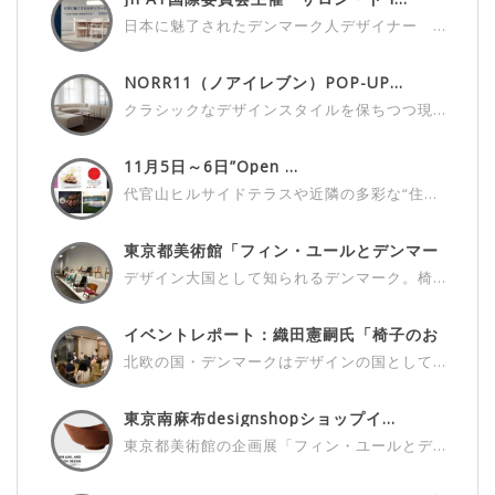
日本に魅了されたデンマーク人デザイナー ...
NORR11（ノアイレブン）POP-UP...
クラシックなデザインスタイルを保ちつつ現...
11月5日～6日”Open ...
代官山ヒルサイドテラスや近隣の多彩な“住...
東京都美術館「フィン・ユールとデンマー
ク...
デザイン大国として知られるデンマーク。椅...
イベントレポート：織田憲嗣氏「椅子のお
話...
北欧の国・デンマークはデザインの国として...
東京南麻布designshopショップイ...
東京都美術館の企画展「フィン・ユールとデ...