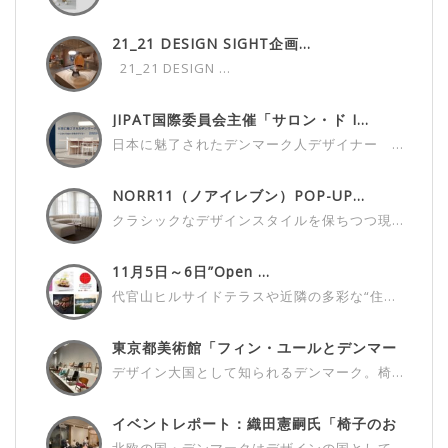
21_21 DESIGN SIGHT企画...
21_21 DESIGN ...
JIPAT国際委員会主催「サロン・ド I...
日本に魅了されたデンマーク人デザイナー ...
NORR11（ノアイレブン）POP-UP...
クラシックなデザインスタイルを保ちつつ現...
11月5日～6日”Open ...
代官山ヒルサイドテラスや近隣の多彩な“住...
東京都美術館「フィン・ユールとデンマー
ク...
デザイン大国として知られるデンマーク。椅...
イベントレポート：織田憲嗣氏「椅子のお
話...
北欧の国・デンマークはデザインの国として...