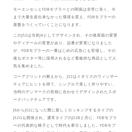
モーエンセンとFDBモブラーとの関係は非常に良く、今
まで大量生産出来なかった環境を変え、FDBモブラーの
基盤をつくっていくことになります。
このJ52は当初J6としてデザインされ、その後座面の変更
やディテールの変更があり、品番が変更になりました
が、FDBモブラーの一番はじめの広告にも登場し、その
後もポスター等に採用されるなど看板的な商品として人
気を集めました。
コーアクリントの教えから、J52はイギリスのウィンザー
チェアにヒントを得て、シンプルで美しく作りやすい、
当時のデンマークの世相に合わせリデザインされたスポ
ークバックチェアです。
J6からJ52になった際に新しくロッキングするタイプの
J52Gも開発され、通常タイプのJ52Bと共に、FDBモブラ
ーの代表的な椅子として時代を牽引しました。FDBモブ