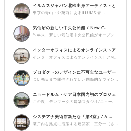
イルムスジャパン北欧出身アーティストと
の...
東京の青山・外苑前にあるILLUMS 青...
気仙沼の新しい中央公民館 / New C...
昨年末、新しい気仙沼中央公民館がオープン...
インターオフィスによるオンラインストア
M...
インターオフィスによるオンラインストアM...
プロダクトのデザインに不可欠なユーザー
さ...
つい先日まで開催されていた国際的なウィン...
ニョードルム・ケア日本国内初のプロジェ
ク...
この度、デンマークの建築スタジオ/ニョー...
システアナ美術館新たな「第4室」/ A ...
瀬戸内を拠点に活躍する建築家、三分一（さ...