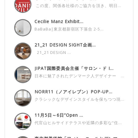
ビ...
この度、関係各社様のご協力を頂き、明日...
Cecilie Manz Exhibit...
BaBaBa|東京都新宿区下落合 2-5...
21_21 DESIGN SIGHT企画...
21_21 DESIGN ...
JIPAT国際委員会主催「サロン・ド I...
日本に魅了されたデンマーク人デザイナー ...
NORR11（ノアイレブン）POP-UP...
クラシックなデザインスタイルを保ちつつ現...
11月5日～6日”Open ...
代官山ヒルサイドテラスや近隣の多彩な“住...