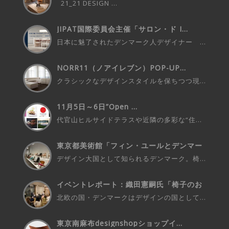
21_21 DESIGN ...
JIPAT国際委員会主催「サロン・ド I...
日本に魅了されたデンマーク人デザイナー ...
NORR11（ノアイレブン）POP-UP...
クラシックなデザインスタイルを保ちつつ現...
11月5日～6日”Open ...
代官山ヒルサイドテラスや近隣の多彩な“住...
東京都美術館「フィン・ユールとデンマー
ク...
デザイン大国として知られるデンマーク。椅...
イベントレポート：織田憲嗣氏「椅子のお
話...
北欧の国・デンマークはデザインの国として...
東京南麻布designshopショップイ...