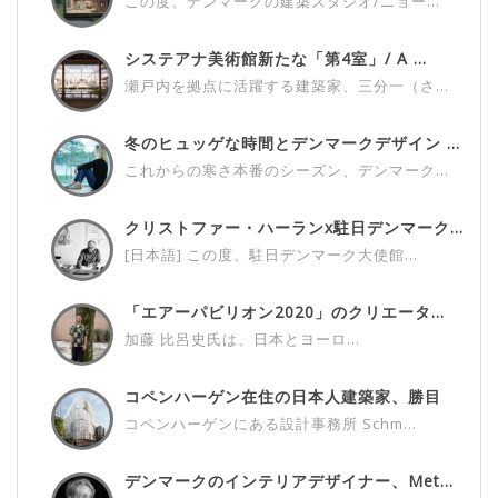
この度、デンマークの建築スタジオ/ニョー...
システアナ美術館新たな「第4室」/ A ...
瀬戸内を拠点に活躍する建築家、三分一（さ...
冬のヒュッゲな時間とデンマークデザイン ...
これからの寒さ本番のシーズン、デンマーク...
クリストファー・ハーランx駐日デンマーク...
[日本語] この度、駐日デンマーク大使館...
「エアーパビリオン2020」のクリエータ...
加藤 比呂史氏は、日本とヨーロ...
コペンハーゲン在住の日本人建築家、勝目
雅...
コペンハーゲンにある設計事務所 Schm...
デンマークのインテリアデザイナー、Met...