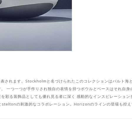
が発表されます。Stockholmと名づけられたこのコレクションはバルト海
。 一つ一つが手作りされ独自の表情を持つボウルとベースはそれ自身
を彩る装飾品としても優れ見る者に深く 感動的なインスピレーション
rgとsteltonの刺激的なコラボレーション。Horizonのラインの登場も控