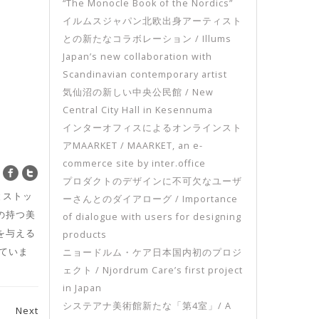
“The Monocle Book of the Nordics”
イルムスジャパン北欧出身アーティスト
との新たなコラボレーション / Illums
Japan’s new collaboration with
Scandinavian contemporary artist
気仙沼の新しい中央公民館 / New
Central City Hall in Kesennuma
インターオフィスによるオンラインスト
アMAARKET / MAARKET, an e-
commerce site by inter.office
プロダクトのデザインに不可欠なユーザ
とストッ
ーさんとのダイアローグ / Importance
の持つ美
of dialogue with users for designing
を与える
products
えていま
ニョードルム・ケア日本国内初のプロジ
ェクト / Njordrum Care’s first project
in Japan
システアナ美術館新たな「第4室」/ A
Next