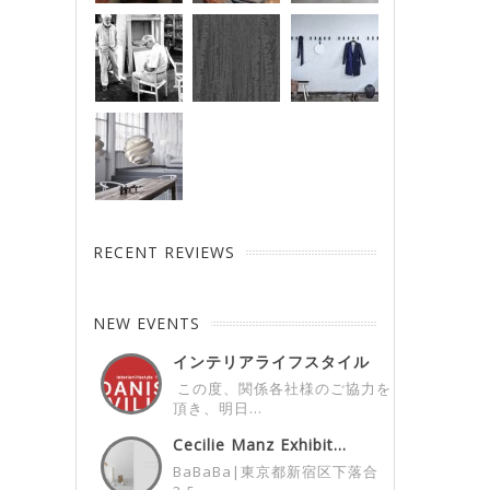
RECENT REVIEWS
NEW EVENTS
インテリアライフスタイル
展デンマークパビ...
この度、関係各社様のご協力を
頂き、明日...
Cecilie Manz Exhibit...
BaBaBa|東京都新宿区下落合