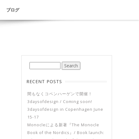
ブログ
RECENT POSTS
間もなくコペンハーゲンで開催！
3daysofdesign / Coming soon!
3daysofdesign in Copenhagen June
15-17
Monocleによる新著『The Monocle
Book of the Nordics』/ Book launch: