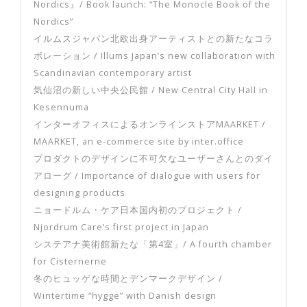
Nordics』/ Book launch: “The Monocle Book of the
です。日本とは違った生活の質を体験しま
した。コンパクトにまとまった街ならでは
Nordics”
の生活スタイルと多様性が快適で、たとえ
イルムスジャパン北欧出身アーティストとの新たなコラ
ば街の端から端まで自転車で移動できます
ボレーション / Illums Japan’s new collaboration with
し、偶然入ったカフェに友達が...
Scandinavian contemporary artist
気仙沼の新しい中央公民館 / New Central City Hall in
Kesennuma
インターオフィスによるオンラインストアMAARKET /
MAARKET, an e-commerce site by inter.office
プロダクトのデザインに不可欠なユーザーさんとのダイ
アローグ / Importance of dialogue with users for
designing products
ニョードルム・ケア日本国内初のプロジェクト /
Njordrum Care’s first project in Japan
システアナ美術館新たな「第4室」/ A fourth chamber
for Cisternerne
冬のヒュッゲな時間とデンマークデザイン /
Wintertime “hygge” with Danish design