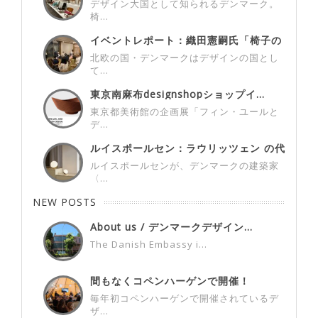
デザイン大国として知られるデンマーク。
椅...
イベントレポート：織田憲嗣氏「椅子の
お話...
北欧の国・デンマークはデザインの国とし
て...
東京南麻布designshopショップイ...
東京都美術館の企画展「フィン・ユールと
デ...
ルイスポールセン：ラウリッツェン の代
表...
ルイスポールセンが、デンマークの建築家
〈...
NEW POSTS
About us / デンマークデザイン...
The Danish Embassy i...
間もなくコペンハーゲンで開催！
3days...
毎年初コペンハーゲンで開催されているデ
ザ...