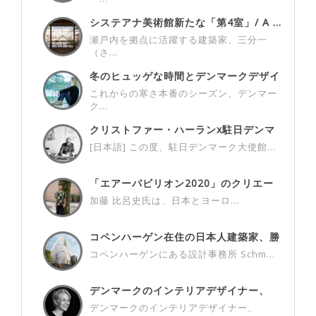
システアナ美術館新たな「第4室」/ A ...
瀬戸内を拠点に活躍する建築家、三分一
（さ...
冬のヒュッゲな時間とデンマークデザイ
ン ...
これからの寒さ本番のシーズン、デンマー
ク...
クリストファー・ハーランx駐日デンマ
ーク...
[日本語] この度、駐日デンマーク大使館...
「エアーパビリオン2020」のクリエー
タ...
加藤 比呂史氏は、日本とヨーロ...
コペンハーゲン在住の日本人建築家、勝
目雅...
コペンハーゲンにある設計事務所 Schm...
デンマークのインテリアデザイナー、
Met...
デンマークのインテリアデザイナー、