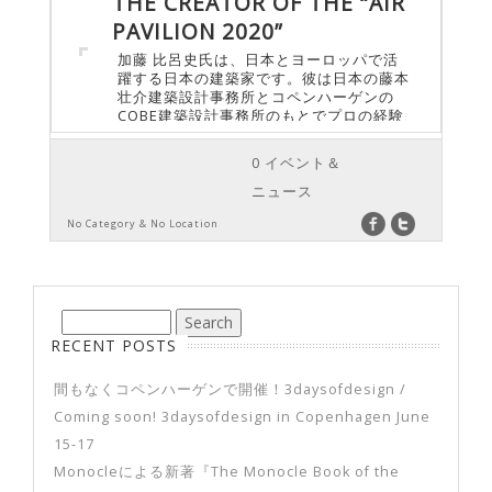
THE CREATOR OF THE “AIR
PAVILION 2020”
加藤 比呂史氏は、日本とヨーロッパで活
躍する日本の建築家です。彼は日本の藤本
壮介建築設計事務所とコペンハーゲンの
COBE建築設計事務所のもとでプロの経験
を積んでいます。駐日デンマーク大使館
は、只今開催中のサマーパビリオンにて、
0 イベント＆
加藤氏と共にプロジェクトを行うことがで
きました。 このパビリオンでは、複数に
ニュース
渡るデンマークの輸出促進イベントを開催
No Category & No Location
しております。これに関連して大使館で
は、デンマークと日本の建築の間に存在す
る影響についての加藤氏が持つ考えや、今
回のパビリオンの背景にある彼自身のイン
スピレーションを共有することで、加藤氏
と協力することができました。彼は今回の
プロジェクトを「エアパビリオン2020」
RECENT POSTS
と名付けました。 デンマークに8年間在住
されたそうですが、デンマークへ渡ったき
間もなくコペンハーゲンで開催！3daysofdesign /
っかけは何だったのですか？ デンマーク
に移り住んだのは、直感と好奇心からで
Coming soon! 3daysofdesign in Copenhagen June
す。そして寛大な国民性とコペンハーゲン
15-17
の住みやすさが気に入り、予想以上に長く
とどまることになりました。 コペンハー
Monocleによる新著『The Monocle Book of the
ゲンは私が初めて訪れたヨーロッパの都市