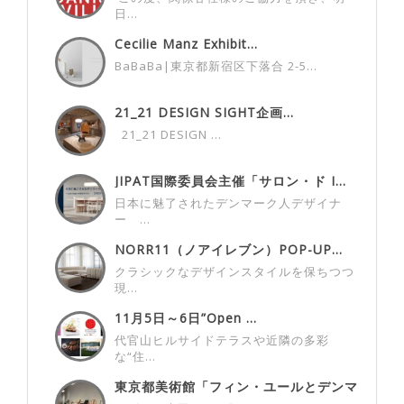
日...
Cecilie Manz Exhibit...
BaBaBa|東京都新宿区下落合 2-5...
21_21 DESIGN SIGHT企画...
21_21 DESIGN ...
JIPAT国際委員会主催「サロン・ド I...
日本に魅了されたデンマーク人デザイナ
ー ...
NORR11（ノアイレブン）POP-UP...
クラシックなデザインスタイルを保ちつつ
現...
11月5日～6日”Open ...
代官山ヒルサイドテラスや近隣の多彩
な“住...
東京都美術館「フィン・ユールとデンマ
ーク...