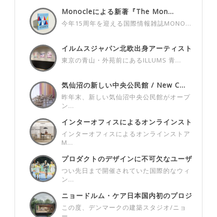
Monocleによる新著『The Mon...
今年15周年を迎える国際情報雑誌MONO...
イルムスジャパン北欧出身アーティスト
との...
東京の青山・外苑前にあるILLUMS 青...
気仙沼の新しい中央公民館 / New C...
昨年末、新しい気仙沼中央公民館がオープ
ン...
インターオフィスによるオンラインスト
アM...
インターオフィスによるオンラインストア
M...
プロダクトのデザインに不可欠なユーザ
ーさ...
つい先日まで開催されていた国際的なウィ
ン...
ニョードルム・ケア日本国内初のプロジ
ェク...
この度、デンマークの建築スタジオ/ニョ
ー...