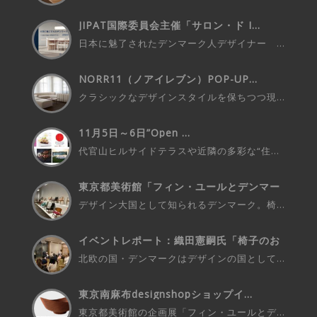
JIPAT国際委員会主催「サロン・ド I...
日本に魅了されたデンマーク人デザイナー ...
NORR11（ノアイレブン）POP-UP...
クラシックなデザインスタイルを保ちつつ現...
11月5日～6日”Open ...
代官山ヒルサイドテラスや近隣の多彩な“住...
東京都美術館「フィン・ユールとデンマー
ク...
デザイン大国として知られるデンマーク。椅...
イベントレポート：織田憲嗣氏「椅子のお
話...
北欧の国・デンマークはデザインの国として...
東京南麻布designshopショップイ...
東京都美術館の企画展「フィン・ユールとデ...