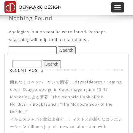
Toggle 
Nothing Found
Apologies, but no results were found. Perhaps
searching will help find a related post.
RECENT POSTS
間もなくコペンハーゲンで開催！3daysofdesign / Coming
soon! 3daysofdesign in Copenhagen June 15-17
Monocleによる新著『The Monocle Book of the
Nordics』/ Book launch: “The Monocle Book of the
Nordics”
イルムスジャパン北欧出身アーティストとの新たなコラボレ
ーション / Illums Japan’s new collaboration with