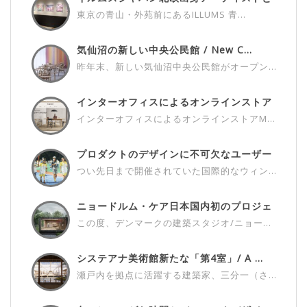
の...
東京の青山・外苑前にあるILLUMS 青...
気仙沼の新しい中央公民館 / New C...
昨年末、新しい気仙沼中央公民館がオープン...
インターオフィスによるオンラインストア
M...
インターオフィスによるオンラインストアM...
プロダクトのデザインに不可欠なユーザー
さ...
つい先日まで開催されていた国際的なウィン...
ニョードルム・ケア日本国内初のプロジェ
ク...
この度、デンマークの建築スタジオ/ニョー...
システアナ美術館新たな「第4室」/ A ...
瀬戸内を拠点に活躍する建築家、三分一（さ...