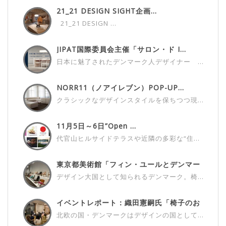
21_21 DESIGN SIGHT企画...
21_21 DESIGN ...
JIPAT国際委員会主催「サロン・ド I...
日本に魅了されたデンマーク人デザイナー ...
NORR11（ノアイレブン）POP-UP...
クラシックなデザインスタイルを保ちつつ現...
11月5日～6日”Open ...
代官山ヒルサイドテラスや近隣の多彩な“住...
東京都美術館「フィン・ユールとデンマー
ク...
デザイン大国として知られるデンマーク。椅...
イベントレポート：織田憲嗣氏「椅子のお
話...
北欧の国・デンマークはデザインの国として...