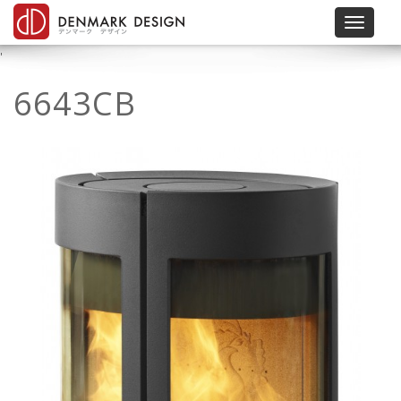
Toggle 
'
6643CB