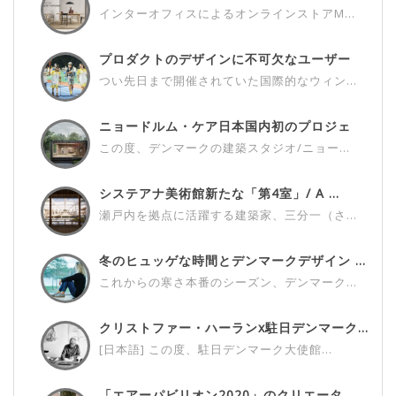
M...
インターオフィスによるオンラインストアM...
プロダクトのデザインに不可欠なユーザー
さ...
つい先日まで開催されていた国際的なウィン...
ニョードルム・ケア日本国内初のプロジェ
ク...
この度、デンマークの建築スタジオ/ニョー...
システアナ美術館新たな「第4室」/ A ...
瀬戸内を拠点に活躍する建築家、三分一（さ...
冬のヒュッゲな時間とデンマークデザイン ...
これからの寒さ本番のシーズン、デンマーク...
クリストファー・ハーランx駐日デンマーク...
[日本語] この度、駐日デンマーク大使館...
「エアーパビリオン2020」のクリエータ...