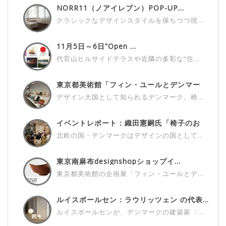
NORR11（ノアイレブン）POP-UP...
クラシックなデザインスタイルを保ちつつ現...
11月5日～6日”Open ...
代官山ヒルサイドテラスや近隣の多彩な“住...
東京都美術館「フィン・ユールとデンマー
ク...
デザイン大国として知られるデンマーク。椅...
イベントレポート：織田憲嗣氏「椅子のお
話...
北欧の国・デンマークはデザインの国として...
東京南麻布designshopショップイ...
東京都美術館の企画展「フィン・ユールとデ...
ルイスポールセン：ラウリッツェン の代表...
ルイスポールセンが、デンマークの建築家〈...