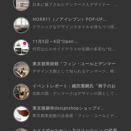
日本に魅了されたデンマーク人デザイナー ...
NORR11（ノアイレブン）POP-UP...
クラシックなデザインスタイルを保ちつつ現...
11月5日～6日”Open ...
代官山ヒルサイドテラスや近隣の多彩な“住...
東京都美術館「フィン・ユールとデンマー
ク...
デザイン大国として知られるデンマーク。椅...
イベントレポート：織田憲嗣氏「椅子のお
話...
北欧の国・デンマークはデザインの国として...
東京南麻布designshopショップイ...
東京都美術館の企画展「フィン・ユールとデ...
ルイスポールセン：ラウリッツェン の代表...