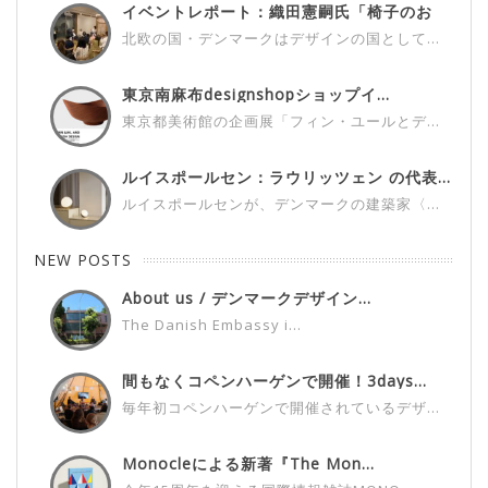
イベントレポート：織田憲嗣氏「椅子のお
話...
北欧の国・デンマークはデザインの国として...
東京南麻布designshopショップイ...
東京都美術館の企画展「フィン・ユールとデ...
ルイスポールセン：ラウリッツェン の代表...
ルイスポールセンが、デンマークの建築家〈...
NEW POSTS
About us / デンマークデザイン...
The Danish Embassy i...
間もなくコペンハーゲンで開催！3days...
毎年初コペンハーゲンで開催されているデザ...
Monocleによる新著『The Mon...