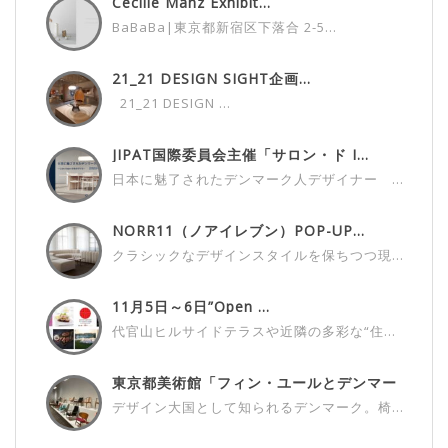
Cecilie Manz Exhibit...
BaBaBa|東京都新宿区下落合 2-5...
21_21 DESIGN SIGHT企画...
21_21 DESIGN ...
JIPAT国際委員会主催「サロン・ド I...
日本に魅了されたデンマーク人デザイナー ...
NORR11（ノアイレブン）POP-UP...
クラシックなデザインスタイルを保ちつつ現...
11月5日～6日”Open ...
代官山ヒルサイドテラスや近隣の多彩な“住...
東京都美術館「フィン・ユールとデンマー
ク...
デザイン大国として知られるデンマーク。椅...