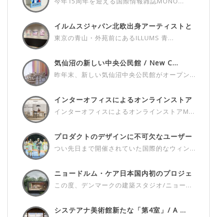
今年15周年を迎える国際情報雑誌MONO...
イルムスジャパン北欧出身アーティストと
の...
東京の青山・外苑前にあるILLUMS 青...
気仙沼の新しい中央公民館 / New C...
昨年末、新しい気仙沼中央公民館がオープン...
インターオフィスによるオンラインストア
M...
インターオフィスによるオンラインストアM...
プロダクトのデザインに不可欠なユーザー
さ...
つい先日まで開催されていた国際的なウィン...
ニョードルム・ケア日本国内初のプロジェ
ク...
この度、デンマークの建築スタジオ/ニョー...
システアナ美術館新たな「第4室」/ A ...