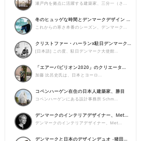
瀬戸内を拠点に活躍する建築家、三分一（さ...
冬のヒュッゲな時間とデンマークデザイン ...
これからの寒さ本番のシーズン、デンマーク...
クリストファー・ハーランx駐日デンマーク...
[日本語] この度、駐日デンマーク大使館...
「エアーパビリオン2020」のクリエータ...
加藤 比呂史氏は、日本とヨーロ...
コペンハーゲン在住の日本人建築家、勝目
雅...
コペンハーゲンにある設計事務所 Schm...
デンマークのインテリアデザイナー、Met...
デンマークのインテリアデザイナー、Met...
デンマークと日本のデザインデュオ ‐猪田...